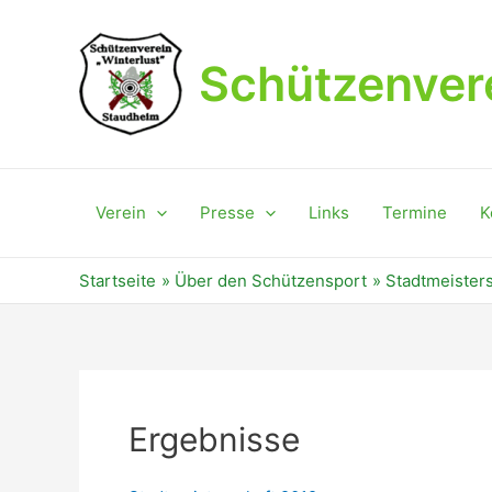
Zum
Inhalt
springen
Schützenvere
Verein
Presse
Links
Termine
K
Startseite
Über den Schützensport
Stadtmeisters
Ergebnisse