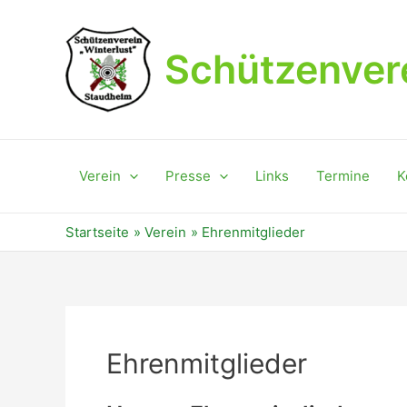
Zum
Inhalt
springen
Schützenvere
Verein
Presse
Links
Termine
K
Startseite
Verein
Ehrenmitglieder
Ehrenmitglieder