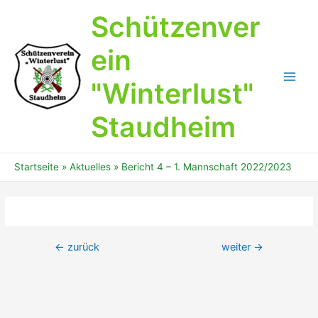
Zum
Schützenver
Inhalt
springen
ein
"Winterlust"
Main
Men
Staudheim
Startseite
Aktuelles
Bericht 4 – 1. Mannschaft 2022/2023
Beitrags-
←
zurück
weiter
→
Navigation