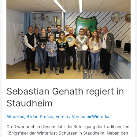
Sebastian Genath regiert in
Staudheim
Aktuelles
,
Bilder
,
Presse
,
Verein
/ Von
adminWinterlust
Groß war auch in diesem Jahr die Beteiligung der traditionellen
Königsfeier der Winterlust-Schützen in Staudheim. Neben den