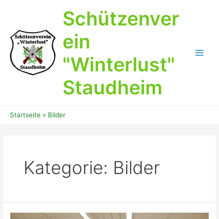
Zum
Schützenver
Inhalt
springen
ein
"Winterlust"
Main
Men
Staudheim
Startseite
Bilder
Kategorie:
Bilder